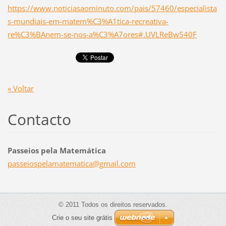
https://www.noticiasaominuto.com/pais/57460/especialista
s-mundiais-em-matem%C3%A1tica-recreativa-
re%C3%BAnem-se-nos-a%C3%A7ores#.UVLReBw540F
« Voltar
Contacto
Passeios pela Matemática
passeios
pelamate
matica@g
mail.com
© 2011 Todos os direitos reservados.
Crie o seu site grátis