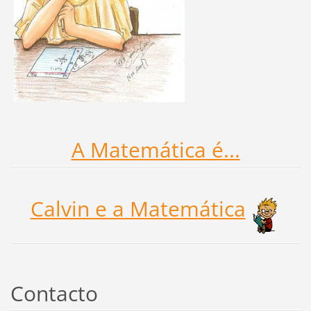
A Matemática é...
Calvin e a Matemática
Contacto