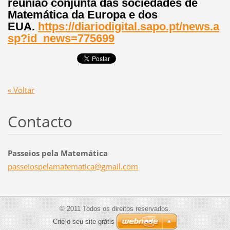
reunião conjunta das sociedades de
Matemática da Europa e dos
EUA.
https://diariodigital.sapo.pt/news.a
sp?id_news=775699
« Voltar
Contacto
Passeios pela Matemática
passeios
pelamate
matica@g
mail.com
© 2011 Todos os direitos reservados.
Crie o seu site grátis