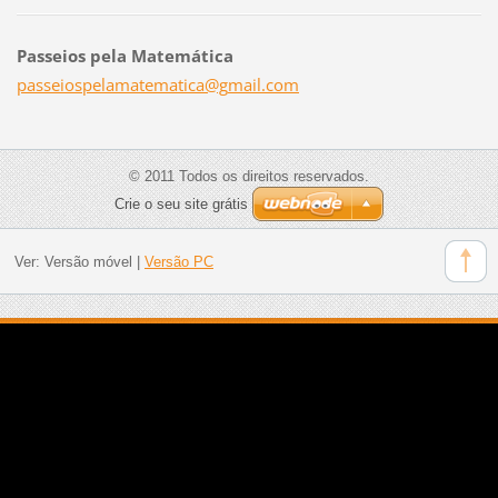
Passeios pela Matemática
passeios
pelamate
matica@g
mail.com
© 2011 Todos os direitos reservados.
Crie o seu site grátis
Ver:
Versão móvel
|
Versão PC