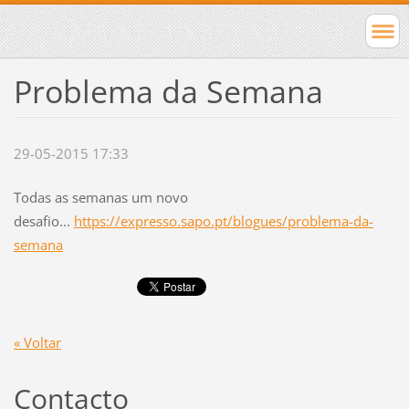
Problema da Semana
29-05-2015 17:33
Todas as semanas um novo
desafio...
https://expresso.sapo.pt/blogues/problema-da-
semana
« Voltar
Contacto