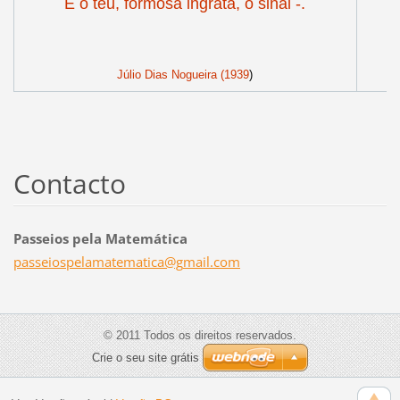
E o teu, formosa ingrata, o sinal -.
Júlio Dias Nogueira (1939
)
Contacto
Passeios pela Matemática
passeios
pelamate
matica@g
mail.com
© 2011 Todos os direitos reservados.
Crie o seu site grátis