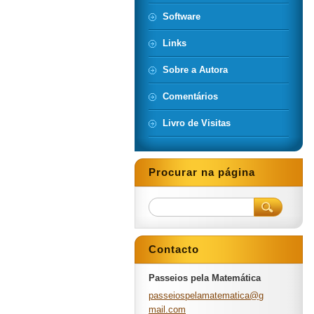
Software
Links
Sobre a Autora
Comentários
Livro de Visitas
Procurar na página
Contacto
Passeios pela Matemática
passeios
pelamate
matica@g
mail.com