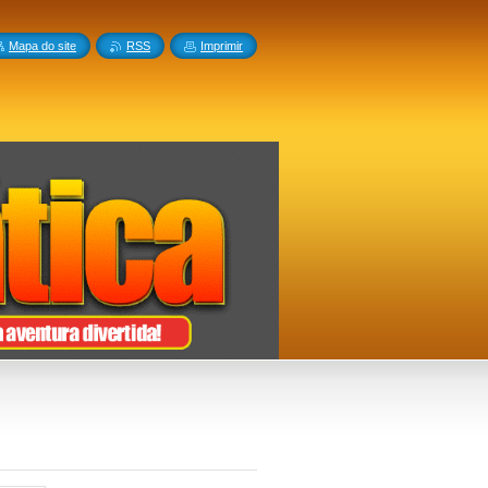
Mapa do site
RSS
Imprimir