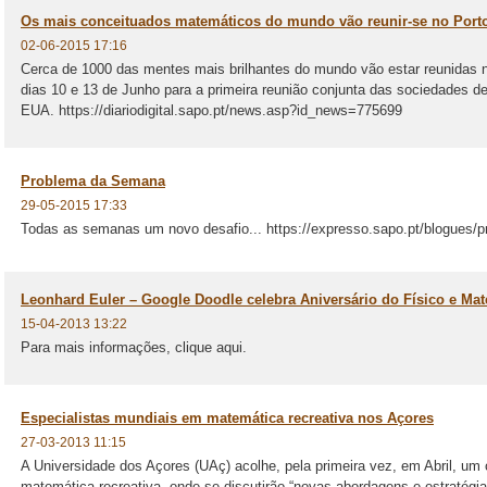
Os mais conceituados matemáticos do mundo vão reunir-se no Porto 
02-06-2015 17:16
Cerca de 1000 das mentes mais brilhantes do mundo vão estar reunidas n
dias 10 e 13 de Junho para a primeira reunião conjunta das sociedades 
EUA. https://diariodigital.sapo.pt/news.asp?id_news=775699
Problema da Semana
29-05-2015 17:33
Todas as semanas um novo desafio... https://expresso.sapo.pt/blogues
Leonhard Euler – Google Doodle celebra Aniversário do Físico e Ma
15-04-2013 13:22
Para mais informações, clique aqui.
Especialistas mundiais em matemática recreativa nos Açores
27-03-2013 11:15
A Universidade dos Açores (UAç) acolhe, pela primeira vez, em Abril, um 
matemática recreativa, onde se discutirão “novas abordagens e estratégias”