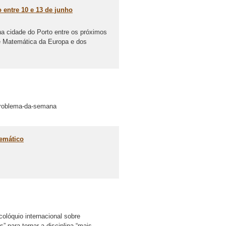
entre 10 e 13 de junho
a cidade do Porto entre os próximos
de Matemática da Europa e dos
/problema-da-semana
temático
colóquio internacional sobre
 para tornar a disciplina “mais...