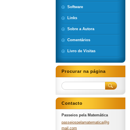
Software
Links
Sobre a Autora
Comentários
Livro de Visitas
Procurar na página
Contacto
Passeios pela Matemática
passeios
pelamate
matica@g
mail.com